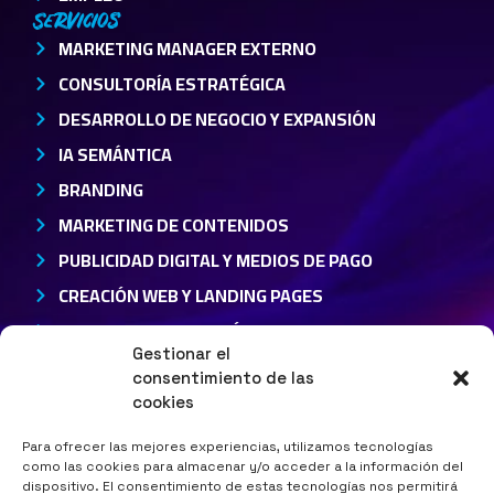
Servicios
MARKETING MANAGER EXTERNO
CONSULTORÍA ESTRATÉGICA
DESARROLLO DE NEGOCIO Y EXPANSIÓN
IA SEMÁNTICA
BRANDING
MARKETING DE CONTENIDOS
PUBLICIDAD DIGITAL Y MEDIOS DE PAGO
CREACIÓN WEB Y LANDING PAGES
CRM Y AUTOMATIZACIÓN DE MARKETING
Gestionar el
IA APLICADA AL MARKETING
consentimiento de las
Industrias
cookies
MARKETING SANITARIO
Para ofrecer las mejores experiencias, utilizamos tecnologías
MARKETING MÉDICO Y BIENESTAR
como las cookies para almacenar y/o acceder a la información del
MARKETING TECNOLOGÍA Y STARTUPS
dispositivo. El consentimiento de estas tecnologías nos permitirá