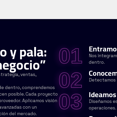
o y pala:
Entramo
01
negocio”
Nos integram
dentro.
Conoce
02
trategia, ventas,
Detectamos o
esde dentro, comprendemos
Ideamos
03
acen posible. Cada proyecto
proveedor. Aplicamos visión
Diseñamos es
 avanzadas con un
operaciones.
ción del mercado.